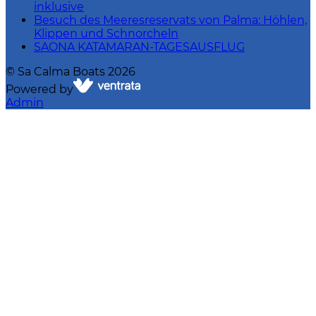
inklusive
Besuch des Meeresreservats von Palma: Höhlen,
Klippen und Schnorcheln
SAONA KATAMARAN-TAGESAUSFLUG
©
Sa Calma Boats
2026
Powered by
Admin