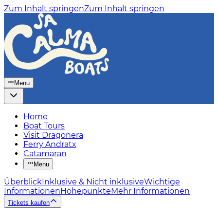
Zum Inhalt springen
Zum Inhalt springen
Menu
Home
Boat Tours
Visit Dragonera
Ferry Andratx
Catamaran
Menu
Überblick
Inklusive & Nicht inklusive
Wichtige
Informationen
Höhepunkte
Mehr Informationen
Tickets kaufen