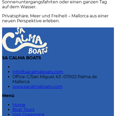
Sonnenuntergangsfahrten oder einen ganzen Tag
auf dem Wasser.
Privatsphäre, Meer und Freiheit – Mallorca aus einer
neuen Perspektive erleben.
SA CALMA BOATS
info@sacalmaboats.com
Office: C/San Miguel, 63 -07002 Palma de
Mallorca
www.sacalmaboats.com
Menü
Home
Boat Tours
Visit Dragonera