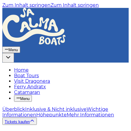
Zum Inhalt springen
Zum Inhalt springen
Menu
Home
Boat Tours
Visit Dragonera
Ferry Andratx
Catamaran
Menu
Überblick
Inklusive & Nicht inklusive
Wichtige
Informationen
Höhepunkte
Mehr Informationen
Tickets kaufen