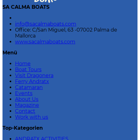
SA CALMA BOATS
info@sacalmaboats.com
Office: C/San Miguel, 63 -07002 Palma de
Mallorca
www.sacalmaboats.com
Menü
Home
Boat Tours
Visit Dragonera
Ferry Andratx
Catamaran
Events
About Us
Magazine
Contact
Work with us
Top-Kategorien
ANDRATX ACTIVITIES