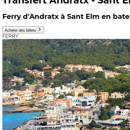
Transfert Andratx - Sant 
Ferry d'Andratx à Sant Elm en bate
Acheter des billets
FERRY