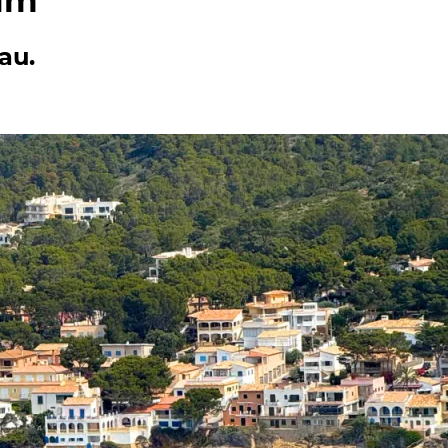
Elm
au.