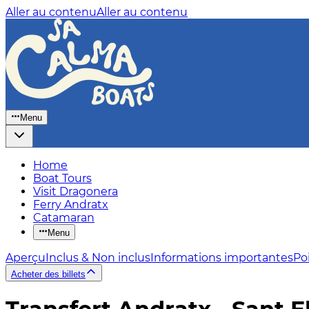
Aller au contenu
Aller au contenu
Menu
Home
Boat Tours
Visit Dragonera
Ferry Andratx
Catamaran
Menu
Aperçu
Inclus & Non inclus
Informations importantes
Poi
Acheter des billets