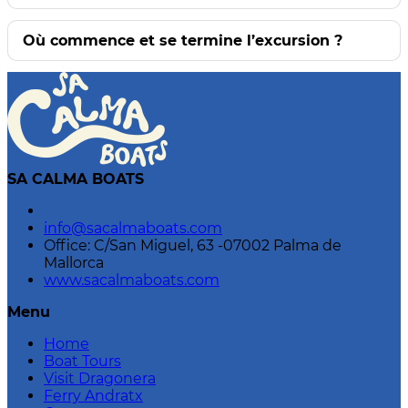
Où commence et se termine l’excursion ?
SA CALMA BOATS
info@sacalmaboats.com
Office: C/San Miguel, 63 -07002 Palma de
Mallorca
www.sacalmaboats.com
Menu
Home
Boat Tours
Visit Dragonera
Ferry Andratx