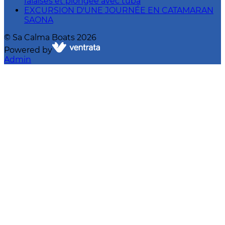
falaises et plongée avec tuba
EXCURSION D'UNE JOURNÉE EN CATAMARAN
SAONA
©
Sa Calma Boats
2026
Powered by
Admin