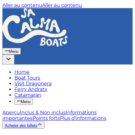
Aller au contenu
Aller au contenu
Menu
Home
Boat Tours
Visit Dragonera
Ferry Andratx
Catamaran
Menu
Aperçu
Inclus & Non inclus
Informations
importantes
Points forts
Plus d'informations
Acheter des billets