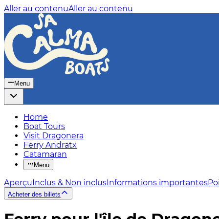
Aller au contenu
Aller au contenu
Menu
Home
Boat Tours
Visit Dragonera
Ferry Andratx
Catamaran
Menu
Aperçu
Inclus & Non inclus
Informations importantes
Poi
Acheter des billets