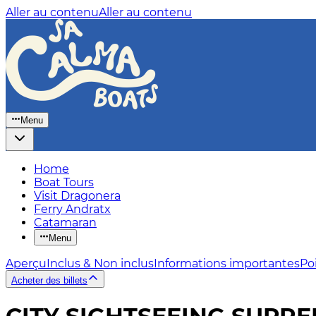
Aller au contenu
Aller au contenu
Menu
Home
Boat Tours
Visit Dragonera
Ferry Andratx
Catamaran
Menu
Aperçu
Inclus & Non inclus
Informations importantes
Poi
Acheter des billets