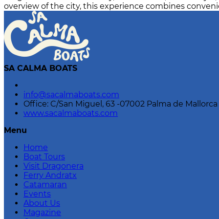
overview of the city, this experience combines conven
SA CALMA BOATS
info@sacalmaboats.com
Office: C/San Miguel, 63 -07002 Palma de Mallorca
www.sacalmaboats.com
Menu
Home
Boat Tours
Visit Dragonera
Ferry Andratx
Catamaran
Events
About Us
Magazine