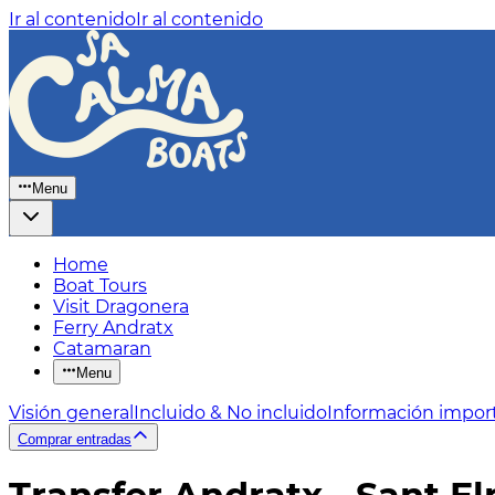
Ir al contenido
Ir al contenido
Menu
Home
Boat Tours
Visit Dragonera
Ferry Andratx
Catamaran
Menu
Visión general
Incluido & No incluido
Información impor
Comprar entradas