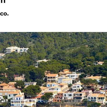
lm
co.