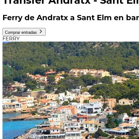
Transfer Andratx - Sant E
Ferry de Andratx a Sant Elm en bar
Comprar entradas
FERRY