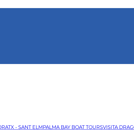
RATX - SANT ELM
PALMA BAY BOAT TOURS
VISITA DRA