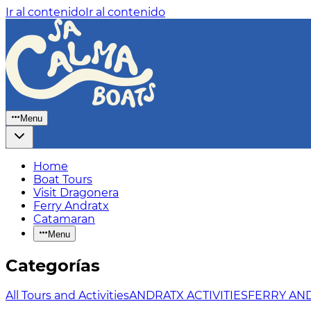
Ir al contenido
Ir al contenido
Menu
Home
Boat Tours
Visit Dragonera
Ferry Andratx
Catamaran
Menu
Categorías
All Tours and Activities
ANDRATX ACTIVITIES
FERRY AND