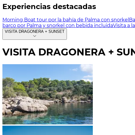
Experiencias destacadas
Morning Boat tour por la bahía de Palma con snorkel
Ba
barco por Palma y snorkel con bebida incluida
Visita a 
VISITA DRAGONERA + SUNSET
VISITA DRAGONERA + SU