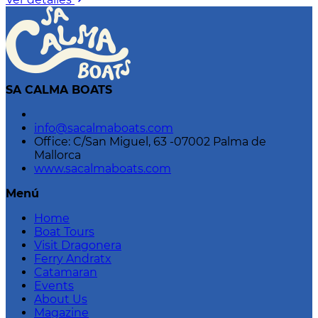
SA CALMA BOATS
info@sacalmaboats.com
Office: C/San Miguel, 63 -07002 Palma de
Mallorca
www.sacalmaboats.com
Menú
Home
Boat Tours
Visit Dragonera
Ferry Andratx
Catamaran
Events
About Us
Magazine