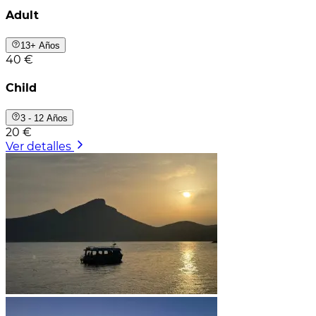
Adult
13+ Años
40 €
Child
3 - 12 Años
20 €
Ver detalles