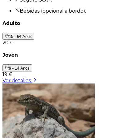
Bebidas (opcional a bordo).
Adulto
15 - 64 Años
20 €
Joven
9 - 14 Años
19 €
Ver detalles