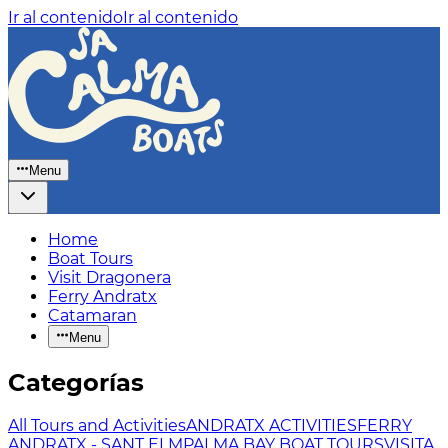
Ir al contenido
Ir al contenido
Menu
Home
Boat Tours
Visit Dragonera
Ferry Andratx
Catamaran
Menu
Categorías
All Tours and Activities
ANDRATX ACTIVITIES
FERRY
ANDRATX - SANT ELM
PALMA BAY BOAT TOURS
VISITA