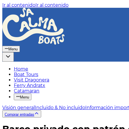
Ir al contenido
Ir al contenido
Menu
Home
Boat Tours
Visit Dragonera
Ferry Andratx
Catamaran
Menu
Visión general
Incluido & No incluido
Información impor
Comprar entradas