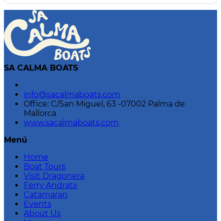
SA CALMA BOATS
info@sacalmaboats.com
Office: C/San Miguel, 63 -07002 Palma de
Mallorca
www.sacalmaboats.com
Menú
Home
Boat Tours
Visit Dragonera
Ferry Andratx
Catamaran
Events
About Us