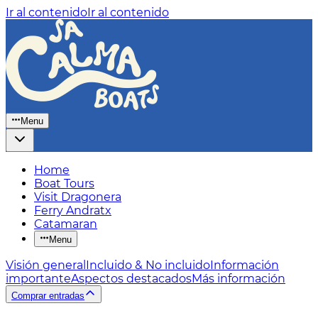
Ir al contenido
Ir al contenido
Menu
Home
Boat Tours
Visit Dragonera
Ferry Andratx
Catamaran
Menu
Visión general
Incluido & No incluido
Información
importante
Aspectos destacados
Más información
Comprar entradas